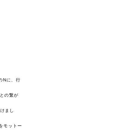
のNに、行
人との繋が
付けまし
art'をモットー