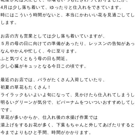
4月は少し落ち着いて、ゆったりと仕入れをできています。
時にはこういう時間がないと、本当にかわいい花を見過ごして
します。
お店の方も営業としては少し落ち着いていますが、
５月の母の日に向けての準備があったり、レッスンの告知があ
なんやかんや忙しく、今に至ります。
ふと気づくともう母の日も間近。
少し心臓がキュッとなる今日この頃です。
最近のお店では、バラがたくさん入荷していたり、
初夏の草花もたくさん！
ライラックもいよいよ旬になって、見かけたら仕入れてしまう
明るいグリーンが気分で、ビバーナムをついついおすすめして
です。
草花が多いからか、仕入れ後の水揚げ作業では
湯上げをするお花が多く、下葉もちゃんと外してあげたりする
今までよりもひと手間、時間がかかります。