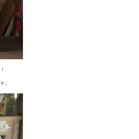
ー！
ーケ。