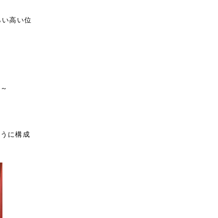
らい高い位
ー～
ように構成