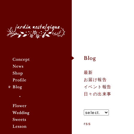
Jardin nostalgique - ジ
ャルダン ノスタルジック
最新
お届け報告
イベント報告
日々の出来事
rss